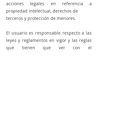
acciones legales en referencia a
propiedad intelectual, derechos de
terceros y protección de menores.
El usuario es responsable respecto a las
leyes y reglamentos en vigor y las reglas
que tienen que ver con el
funcionamiento del servicio online,
comercio electrónico, derechos de autor,
mantenimiento del orden público, así
como principios
universales de uso de Internet.
El usuario indemnizará a Moadoalex
Restauracion SL por los gastos que
generara la imputación de Moadoalex
Restauracion SL en alguna causa cuya
responsabilidad fuera atribuible al
usuario, incluidos honorarios y gastos de